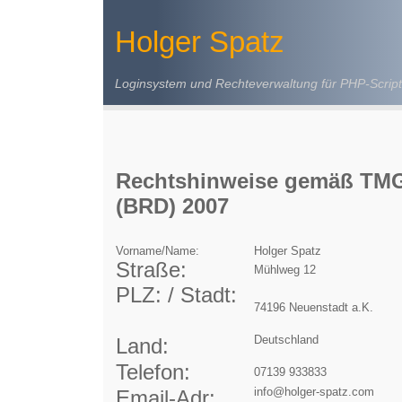
Holger Spatz
Loginsystem und Rechteverwaltung für PHP-Script
Rechtshinweise gemäß TMG
(BRD) 2007
Vorname/Name:
Holger Spatz
Straße:
Mühlweg 12
PLZ: / Stadt:
74196 Neuenstadt a.K.
Deutschland
Land:
Telefon:
07139 933833
info@holger-spatz.com
Email-Adr: